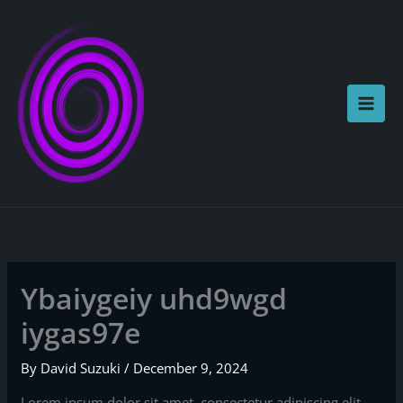
Skip
to
content
Ybaiygeiy uhd9wgd
iygas97e
By
David Suzuki
/
December 9, 2024
Lorem ipsum dolor sit amet, consectetur adipiscing elit.